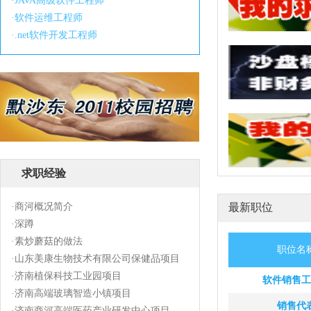
·
JAVA高级软件工程师
·
软件运维工程师
·
.net软件开发工程师
求职经验
·
商河概况简介
最新职位
·
深蹲
·
素炒蘑菇的做法
职位名
·
山东美康生物技术有限公司保健品项目
·
济南植保科技工业园项目
软件销售工
·
济南高端玻璃智造小镇项目
销售代
·
济南商河高端医药产业研发中心项目