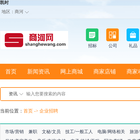
凯时
地区：
商河
招标
公司
礼品
首页
新闻资讯
网上商城
商家店铺
商家
资讯
当前位置：
首页
->
企业招聘
市场/营销
兼职
文秘/文员
技工/一般工人
电脑/网络相关
旅游