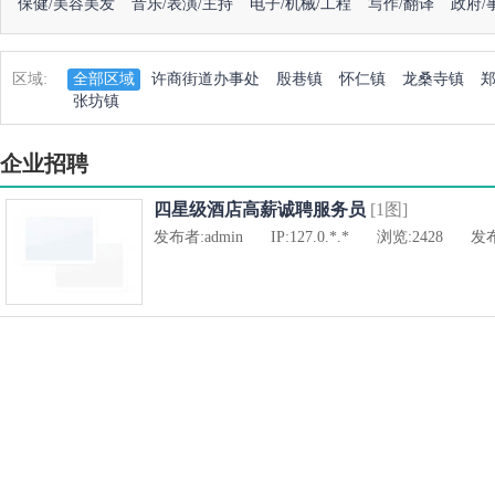
保健/美容美发
音乐/表演/主持
电子/机械/工程
写作/翻译
政府/
区域:
全部区域
许商街道办事处
殷巷镇
怀仁镇
龙桑寺镇
张坊镇
企业招聘
四星级酒店高薪诚聘服务员
[1图]
发布者:
admin
IP:
127.0.*.*
浏览:
2428
发