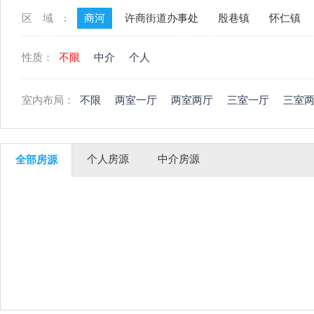
区域:
商河
许商街道办事处
殷巷镇
怀仁镇
性质：
不限
中介
个人
室内布局：
不限
两室一厅
两室两厅
三室一厅
三室
个人房源
中介房源
全部房源