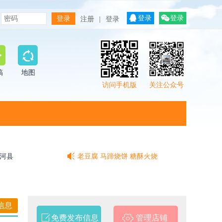
登录
登录
注册
|
登录
稿
地图
访问手机版
关注公众号
鲁北相府
尚派形意拳
河县
老豆腐 马蹄烧饼 糖酥火烧
意拳
鲁北相府
信息
免费发布信息
管理店铺