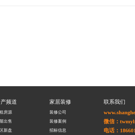
房产频道
家居装修
联系我们
www.shangh
租房源
装修公司
微信：twmyl
屋出售
装修案例
电话：186601
区新盘
招标信息