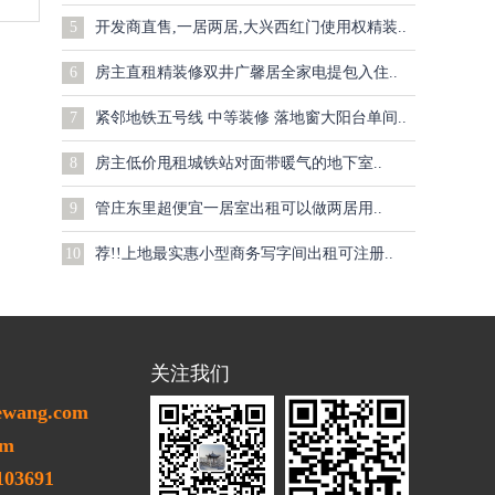
5
开发商直售,一居两居,大兴西红门使用权精装..
6
房主直租精装修双井广馨居全家电提包入住..
7
紧邻地铁五号线 中等装修 落地窗大阳台单间..
8
房主低价甩租城铁站对面带暖气的地下室..
9
管庄东里超便宜一居室出租可以做两居用..
10
荐!!上地最实惠小型商务写字间出租可注册..
关注我们
ewang.com
m
03691