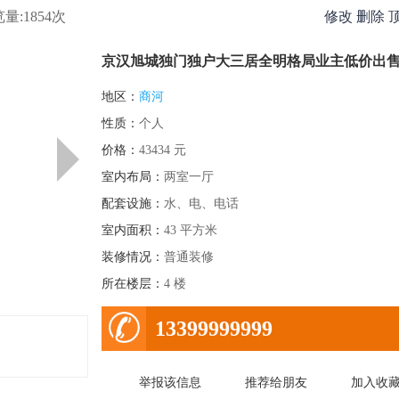
:1854次
修改
删除
京汉旭城独门独户大三居全明格局业主低价出
地区：
商河
性质：
个人
价格：
43434 元
下
室内布局：
两室一厅
一
页
配套设施：
水、电、电话
室内面积：
43 平方米
装修情况：
普通装修
所在楼层：
4 楼
电
13399999999
话号
�½�������ͨ
查询