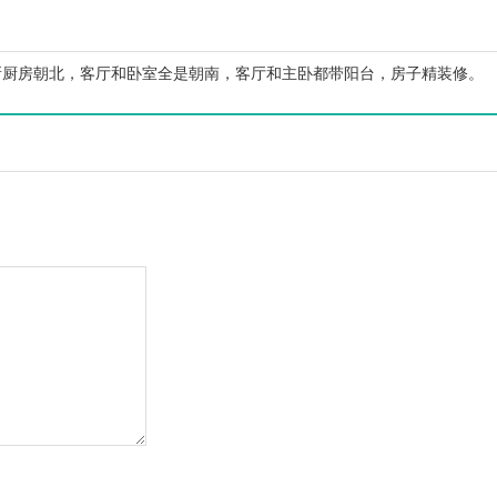
码:
多
所厨房朝北，客厅和卧室全是朝南，客厅和主卧都带阳台，房子精装修。