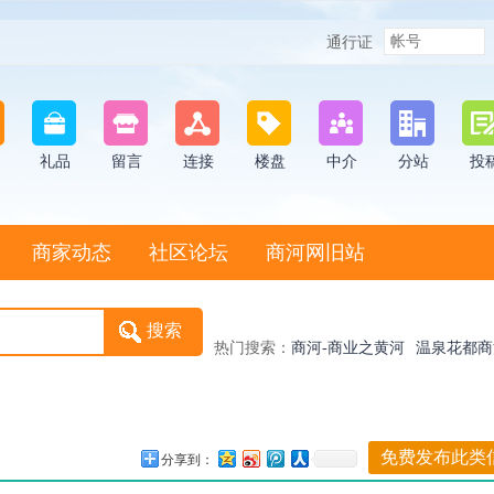
通行证
礼品
留言
连接
楼盘
中介
分站
投
商家动态
社区论坛
商河网旧站
热门搜索：
商河-商业之黄河
温泉花都商
鼓子秧歌非物质遗产
尚派形
免费发布此类
分享到：