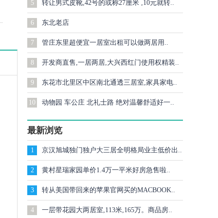
5
转让男式皮靴,42号的或称27厘米 ,10元就转..
6
东北老店
7
管庄东里超便宜一居室出租可以做两居用..
8
开发商直售,一居两居,大兴西红门使用权精装..
9
东花市北里区中区南北通透三居室,家具家电..
10
动物园 车公庄 北礼士路 绝对温馨舒适好一..
最新浏览
1
京汉旭城独门独户大三居全明格局业主低价出..
2
黄村星瑞家园单价1.4万一平米好房急售啦..
3
转从美国带回来的苹果官网买的MACBOOK..
4
一层带花园大两居室,113米,165万。商品房..