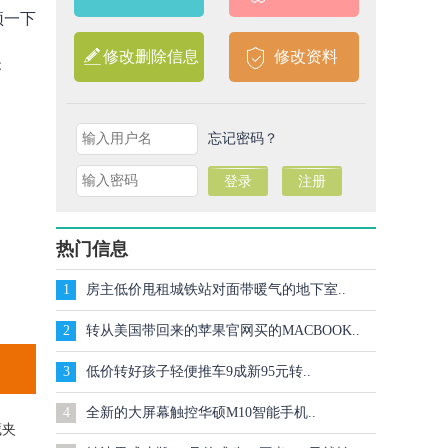
顶一下
修改删除信息
修改资料
售
忘记密码？
热门信息
1
房主低价甩租城铁站对面带暖气的地下室..
2
转从美国带回来的苹果官网买的MACBOOK..
3
低价转好孩子轻便推车9成新95元转..
4
全新的大屏幕触控华硕M10智能手机..
更